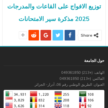
توزيع الافواج على القاعات والمدرجات
2025 مذكرة سير الامتحانات
Share
حول الجامعة
الهاتف: (+213) 049361850
الفاكس: (+213) 049361850
العنوان: الطريق الوطني رقم 06، أدرار- الجزائر.