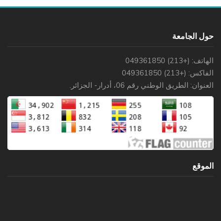
حول الجامعة
الهاتف: (+213) 049361850
الفاكس: (+213) 049361850
العنوان: الطريق الوطني رقم 06، أدرار- الجزائر.
الموقع