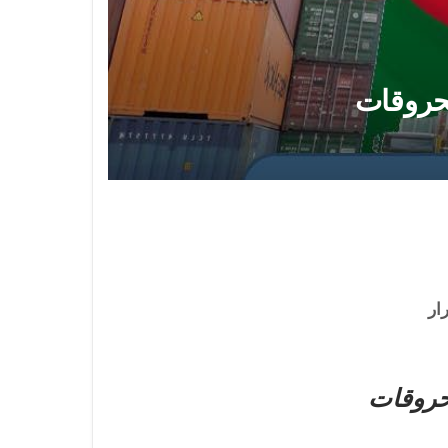
محروقات
ار
محروقات