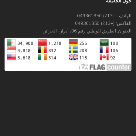
حول الجامعة
الهاتف: (+213) 049361850
الفاكس: (+213) 049361850
العنوان: الطريق الوطني رقم 06، أدرار- الجزائر.